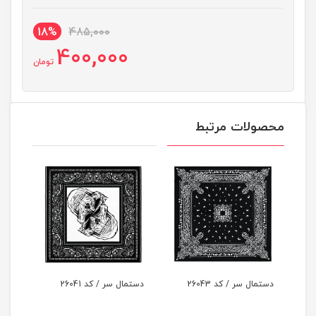
18%
485,000
400,000
تومان
محصولات مرتبط
دستمال سر / کد 26043
دستمال سر / کد 26041
دستمال سر /