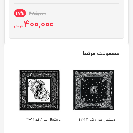
18%
485,000
400,000
تومان
محصولات مرتبط
ر / کد 26043
دستمال سر / کد 26041
دستمال سر / کد 26039