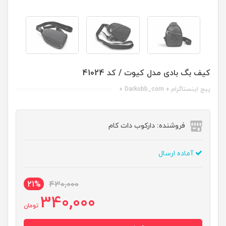
کیف بگ بادی مدل کیوت / کد 41024
پیج اینستاگرام « Darkobb_com »
فروشنده: دارکوب دات کام
آماده ارسال
21%
430,000
340,000
تومان