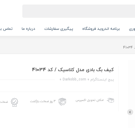
ری
برنامه اندروید فروشگاه
پیگیری سفارشات
درباره ما
تماس با 
4
کیف بگ بادی مدل کلاسیک / کد 41034
پیج اینستاگرام « Darkobb_com »
امکان تحویل اکسپرس
3 روز ضمانت بازگشت
ضمانت 