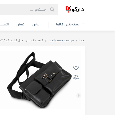
دسته‌بندی کالاها
لباس
کفش
اکسسو
خانه
فهرست محصولات
کیف بگ بادی مدل کلاسیک / کد 1034