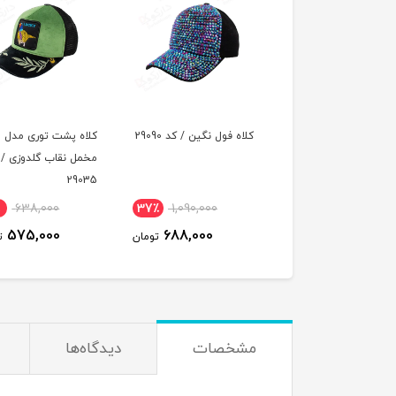
 فول نگین / کد 29091
کلاه فول نگین / کد 29090
کلاه پشت توری مدل
مخمل نقاب گلدوزی / 
29035
638,000
37٪
1,090,000
37٪
1,090,000
575,000
688,000
688,000
تومان
تومان
ت
مشخصات
دیدگاه‌ها