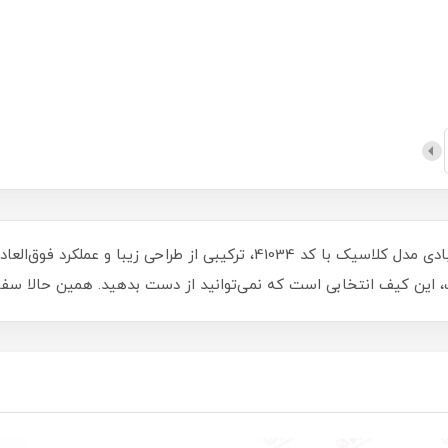
به سبک و شیکی بی‌نظیر دست یابید! کیف بگ بادی مدل کلاسیک با کد 41034، ترکیبی 
 این کیف انتخابی است که نمی‌توانید از دست بدهید. همین حالا سفار