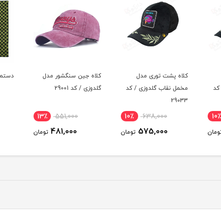
کلاه پشت توری مدل
کلاه جین سنگشور مدل
دستمال 
کد
مخمل نقاب گلدوزی / کد
گلدوزی / کد 29001
29033
13٪
551,000
10٪
638,000
10٪
481,000
575,000
ومان
تومان
تومان