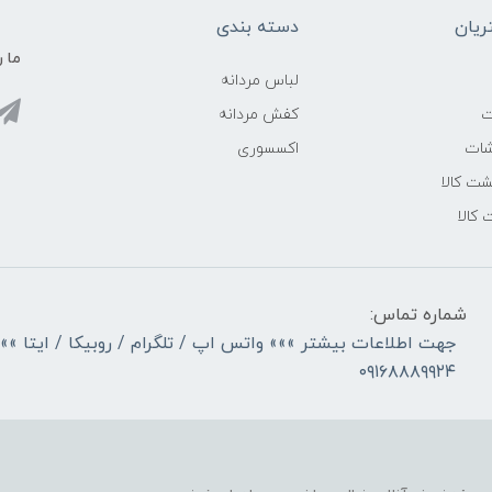
یان
دسته بندی
ما ر
لباس مردانه
ت
کفش مردانه
شات
اکسسوری
ت کالا
 کالا
شماره تماس:
جهت اطلاعات بیشتر »»» واتس اپ / تلگرام / روبیکا / ایتا »»
۰۹۱۶۸۸۸۹۹۲۴