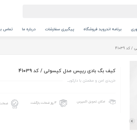
ری
برنامه اندروید فروشگاه
پیگیری سفارشات
درباره ما
تماس با 
د 41039
کیف بگ بادی ریپس مدل کپسولی / کد 41039
خریدی امن و مطمئن با دارکوبــ
امکان تحویل اکسپرس
3 روز ضمانت بازگشت
ضمانت 