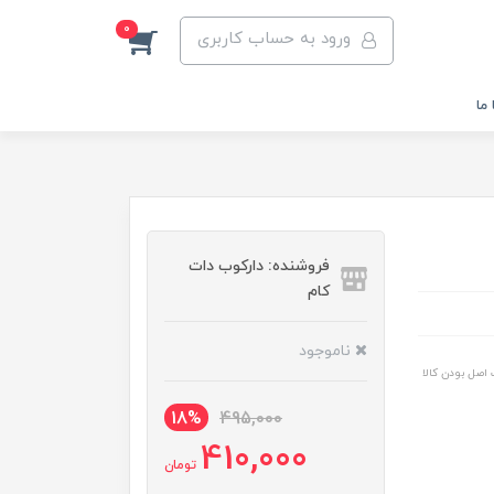
0
ورود به حساب کاربری
ما
فروشنده: دارکوب دات
کام
ناموجود
اصل بودن کالا
18%
495,000
410,000
تومان