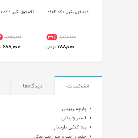
 فول نگین / کد 29092
کلاه فول نگین / کد 29091
کلاه فول نگین / کد 29090
٪
1,090,000
37٪
1,090,000
37٪
1,090,000
688,000
688,000
688,000
تومان
تومان
ت
مشخصات
دیدگاه‌ها
پارچه ریپس
آستر وارداتی
بند کنفی طرحدار
جنس زیپ و سر زیپ نیکل