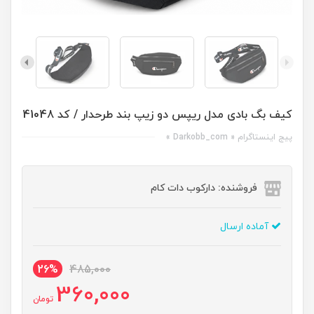
کیف بگ بادی مدل ریپس دو زیپ بند طرحدار / کد 41048
پیج اینستاگرام « Darkobb_com »
فروشنده: دارکوب دات کام
آماده ارسال
26%
485,000
360,000
تومان