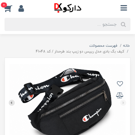
0
خانه
فهرست محصولات
کیف بگ بادی مدل ریپس دو زیپ بند طرحدار / کد 41048