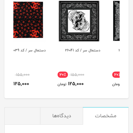
دستمال سر / کد 26041
دستمال سر / کد 26039
دستما
20٪
155,000
20٪
155,000
2
125,000
125,000
مان
تومان
تومان
مشخصات
دیدگاه‌ها