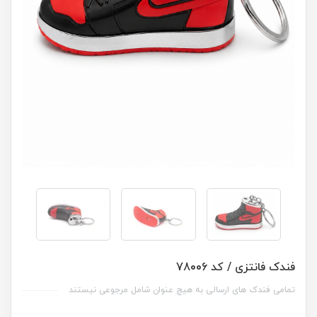
فندک فانتزی / کد 78006
تمامی فندک های ارسالی به هیچ عنوان شامل مرجوعی نیستند