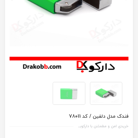
فندک مدل دلفین / کد 78011
خریدی امن و مطمئنن با دارکوبــ