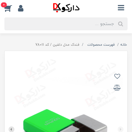
0
خانه
فهرست محصولات
فندک مدل دلفین / کد 78011