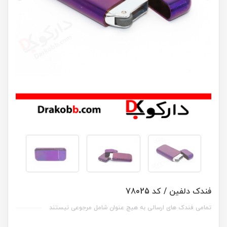
فندک دلفین / کد 78025
تمامی فندک های ارسالی به هیچ عنوان شامل مرجوعی نیستند