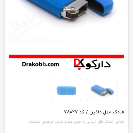
فندک مدل دلفین / کد 78027
تمامی فندک های ارسالی به هیچ عنوان شامل مرجوعی نیستند