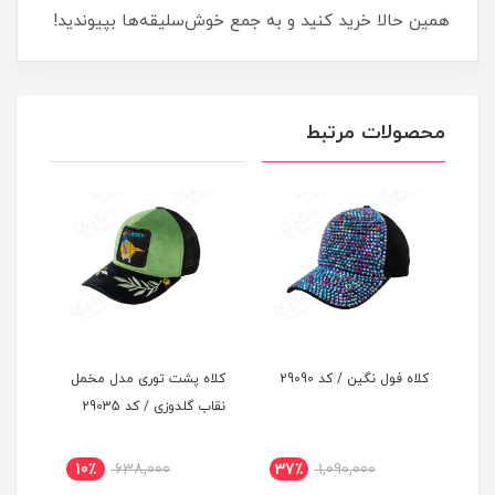
همین حالا خرید کنید و به جمع خوش‌سلیقه‌ها بپیوندید!
محصولات مرتبط
کلاه فول نگین / کد 29090
کلاه پشت توری مدل مخمل
کلاه
نقاب گلدوزی / کد 29035
نقاب 
10٪
638,000
37٪
1,090,000
3