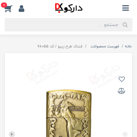
0
خانه
فهرست محصولات
فندک طرح زیپو / کد 78055