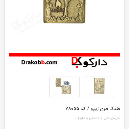
فندک طرح زیپو / کد 78055
خریدی امن و مطمئن با دارکوبــ