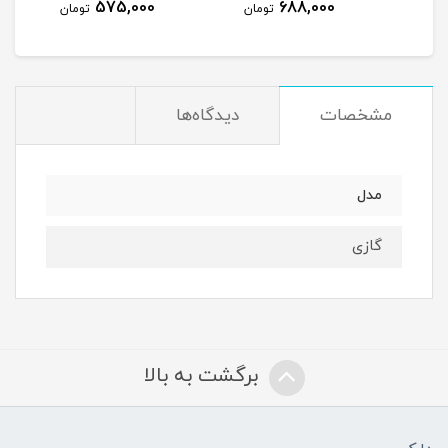
575,000
688,000
مان
تومان
تومان
مشخصات
دیدگاه‌ها
مدل
گازی
برگشت به بالا