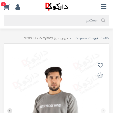
0
خانه
فهرست محصولات
دورس طرح everybody / کد 99721