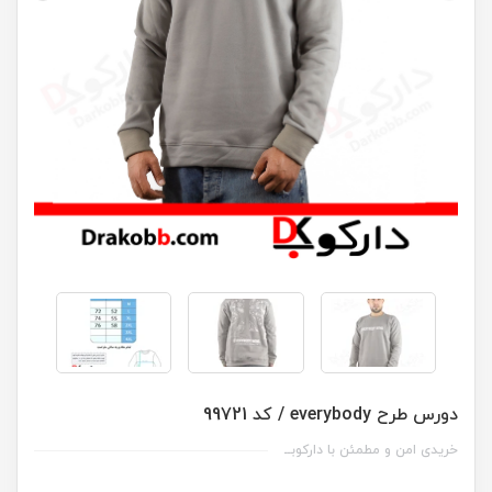
دورس طرح everybody / کد 99721
خریدی امن و مطمئن با دارکوبــ