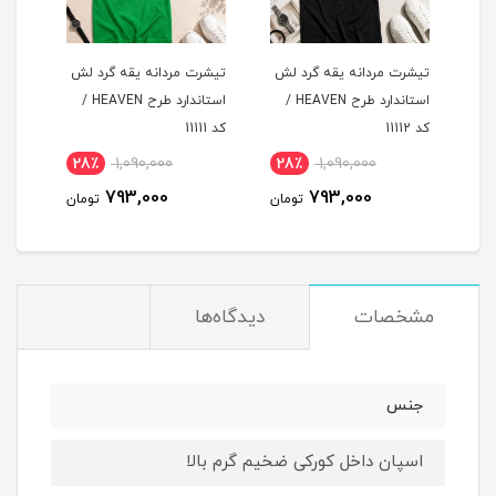
لش
تیشرت مردانه یقه گرد لش
تیشرت مردانه یقه گرد لش
تیشر
د طرح HEAVEN /
استاندارد طرح HEAVEN /
استاندارد طرح HEAVEN /
کد 11112
کد 11111
کد 11110
28٪
1,090,000
28٪
1,090,000
2
793,000
793,000
مان
تومان
تومان
مشخصات
دیدگاه‌ها
جنس
اسپان داخل کورکی ضخیم گرم بالا