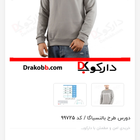
دورس طرح بالنسیاگا / کد 99725
خریدی امن و مطمئن با دارکوبــ