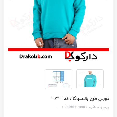
دورس طرح بالنسیاگا / کد 99732
پیج اینستاگرام « Darkobb_com »