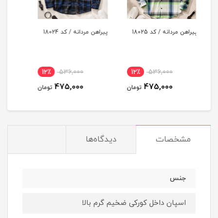
پیراهن مردانه / کد 18024
پیراهن مردانه / کد 18023
پیر
12٪
536,000
12٪
536,000
12٪
475,000
475,000
ومان
تومان
تومان
مشخصات
دیدگاه‌ها
جنس
اسپان داخل کورکی ضخیم گرم بالا