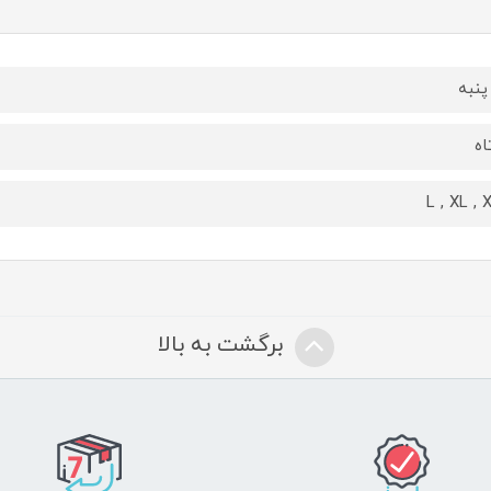
پنبه
اه
L , XL , 
برگشت به بالا