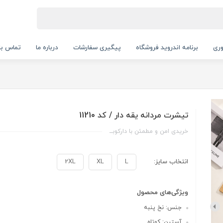
ری
برنامه اندروید فروشگاه
پیگیری سفارشات
درباره ما
تماس با 
تیشرت مردانه یقه دار / کد 11210
خریدی امن و مطمئن با دارکوبــ
انتخاب سایز:
L
XL
2XL
ویژگی‌های محصول
جنس: نخ پنبه
آستین: کوتاه