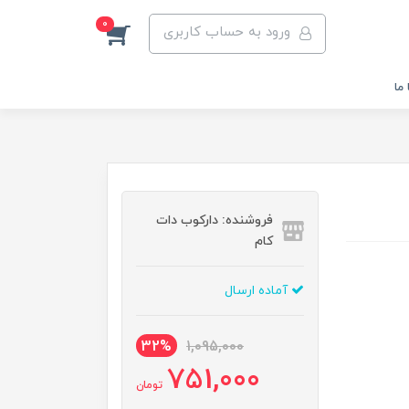
0
ورود به حساب کاربری
ما
فروشنده: دارکوب دات
کام
آماده ارسال
32%
1,095,000
751,000
تومان