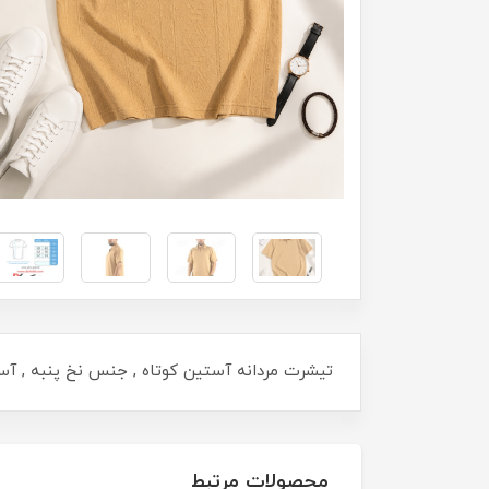
تیشرت مردانه آستین کوتاه , جنس نخ پنبه , آستین ساده , یقه د
محصولات مرتبط