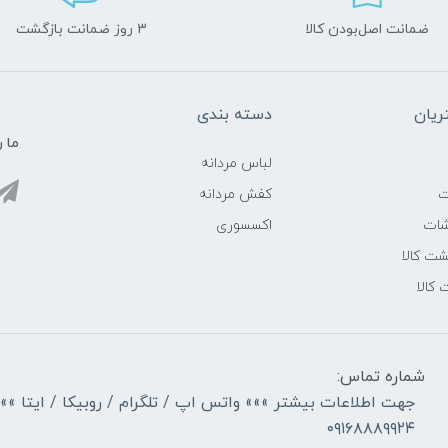
ضمانت اصل‌بودن کالا
3 روز ضمانت بازگشت
یان
دسته بندی
ما ر
لباس مردانه
ت
کفش مردانه
شات
اکسسوری
ت کالا
 کالا
شماره تماس:
جهت اطلاعات بیشتر »»» واتس اپ / تلگرام / روبیکا / ایتا »»
۰۹۱۶۸۸۸۹۹۲۴