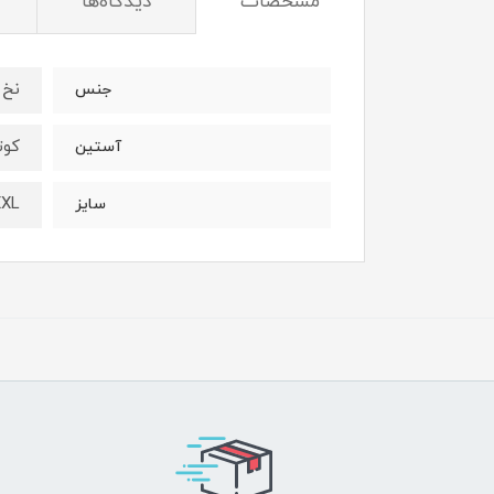
مشخصات
دیدگاه‌ها
نخ 
جنس
کوت
آستین
XXL
سایز