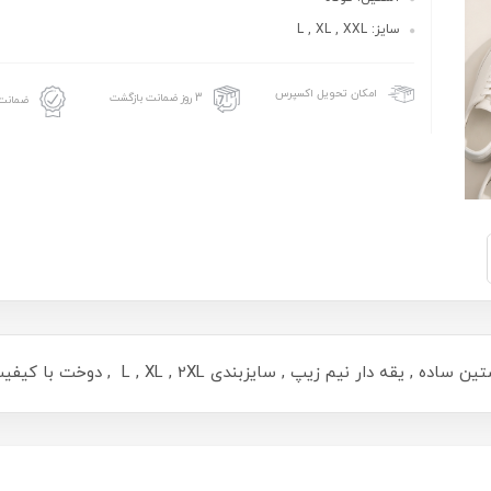
سایز: L , XL , XXL
امکان تحویل اکسپرس
3 روز ضمانت بازگشت
ضمانت 
ار نیم زیپ , سایزبندی L , XL , 2XL , دوخت با کیفیت