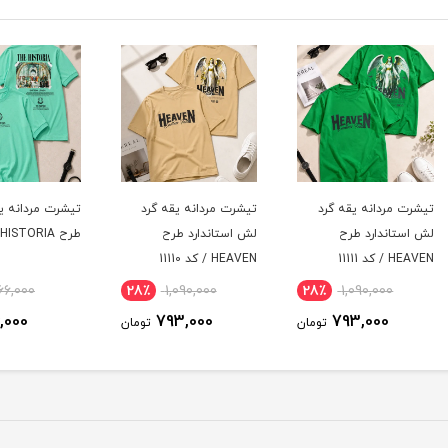
د
تیشرت مردانه یقه گرد
تیشرت مردانه یقه گرد
تیشرت
لش استاندارد طرح
طرح HISTORIA / کد 11109
HEAVEN / کد 11110
11108
29٪
866,000
28٪
1,090,000
28
616,000
793,000
ومان
تومان
تومان