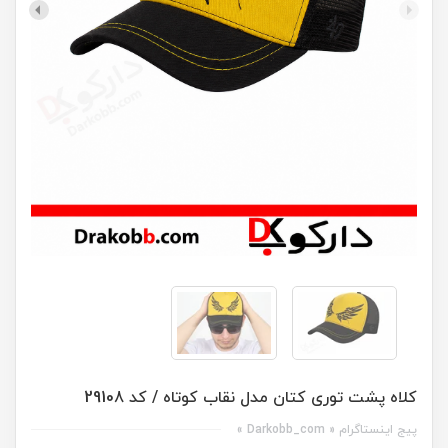
کلاه پشت توری کتان مدل نقاب کوتاه / کد 29108
پیج اینستاگرام « Darkobb_com »