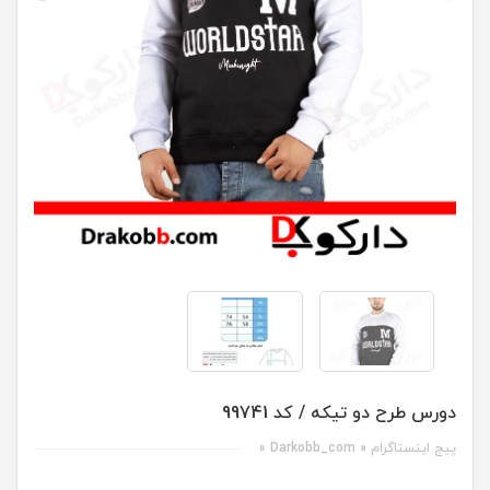
دورس طرح دو تیکه / کد 99741
پیج اینستاگرام « Darkobb_com »