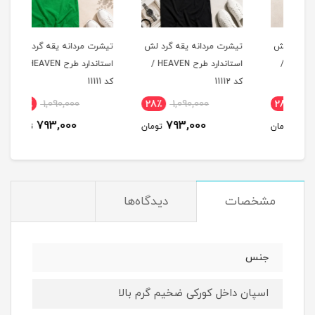
لش
تیشرت مردانه یقه گرد لش
تیشرت مردانه یقه گرد لش
تیشر
د طرح HEAVEN /
استاندارد طرح HEAVEN /
استاندارد طرح HEAVEN /
کد 11112
کد 11111
کد 11110
28٪
1,090,000
28٪
1,090,000
2
793,000
793,000
مان
تومان
تومان
مشخصات
دیدگاه‌ها
جنس
اسپان داخل کورکی ضخیم گرم بالا