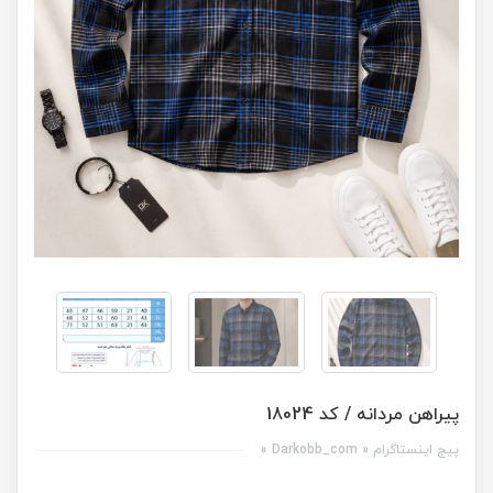
پیراهن مردانه / کد 18024
پیج اینستاگرام « Darkobb_com »