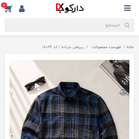
0
خانه
فهرست محصولات
پیراهن مردانه / کد 18024