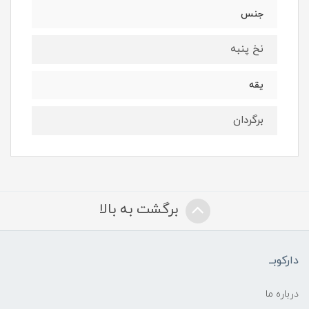
جنس
نخ پنبه
یقه
برگردان
برگشت به بالا
دارکوبــ
درباره ما