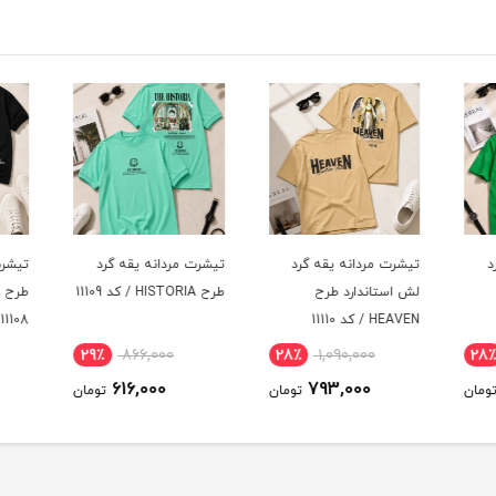
د
تیشرت مردانه یقه گرد
تیشرت مردانه یقه گرد
تیشرت
لش استاندارد طرح
طرح HISTORIA / کد 11109
HEAVEN / کد 11110
11108
29٪
866,000
28٪
1,090,000
28
616,000
793,000
ومان
تومان
تومان