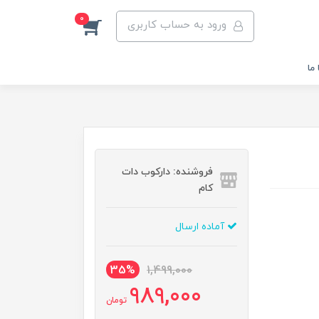
0
ورود به حساب کاربری
ما
فروشنده: دارکوب دات
کام
آماده ارسال
35%
1,499,000
989,000
تومان