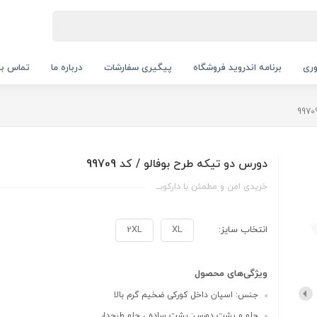
ری
برنامه اندروید فروشگاه
پیگیری سفارشات
درباره ما
تماس با 
دورس دو تیکه طرح بوفالو / کد 99709
خریدی امن و مطمئن با دارکوبــ
انتخاب سایز:
XL
2XL
ویژگی‌های محصول
جنس: اسپان داخل کورکی ضخیم گرم بالا
جلو و پشت دورس: پشت ساده ، جلو طرحدار