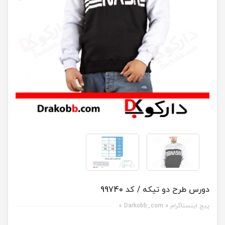
دورس طرح دو تیکه / کد 99740
پیج اینستاگرام « Darkobb_com »