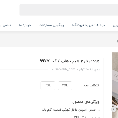
ری
برنامه اندروید فروشگاه
پیگیری سفارشات
درباره ما
تماس با 
هودی طرح هیپ هاپ / کد 99751
پیج اینستاگرام « Darkobb_com »
انتخاب سایز:
2XL
3XL
ویژگی‌های محصول
جنس: اسپان داخل کورکی ضخیم گرم بالا
سایز: 2XL , 3XL