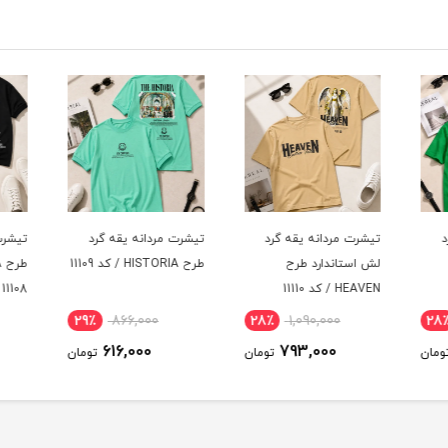
د
تیشرت مردانه یقه گرد
تیشرت مردانه یقه گرد
تیشرت
لش استاندارد طرح
طرح HISTORIA / کد 11109
HEAVEN / کد 11110
11108
29٪
866,000
28٪
1,090,000
28
616,000
793,000
ومان
تومان
تومان