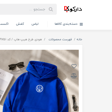
دسته‌بندی کالاها
لباس
کفش
اکسسو
خانه
فهرست محصولات
هودی طرح هیپ هاپ / کد 99751