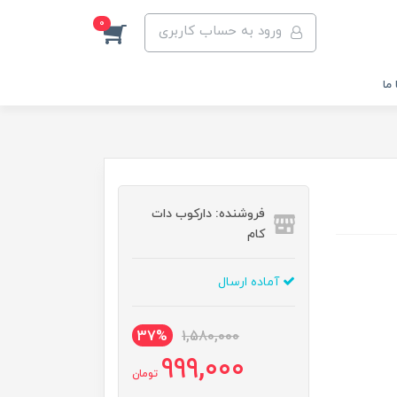
0
ورود به حساب کاربری
ما
فروشنده: دارکوب دات
کام
آماده ارسال
37%
1,580,000
999,000
تومان