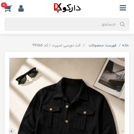
0
خانه
فهرست محصولات
کت دورسی اسپرت / کد 99755