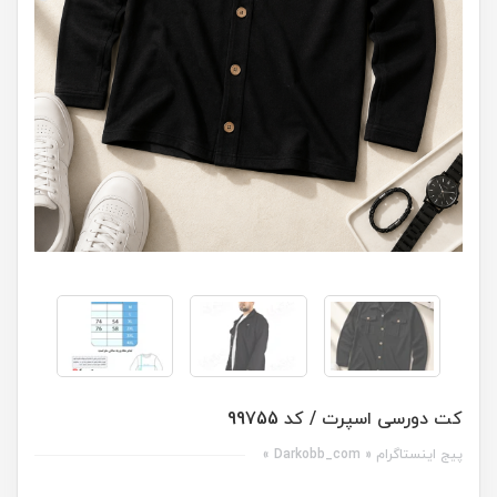
کت دورسی اسپرت / کد 99755
پیج اینستاگرام « Darkobb_com »