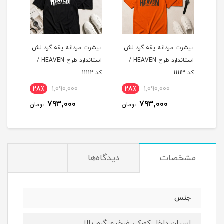
لش
تیشرت مردانه یقه گرد لش
تیشرت مردانه یقه گرد لش
تیشر
د طرح HEAVEN /
استاندارد طرح HEAVEN /
استاندارد طرح HEAVEN /
کد 11113
کد 11112
کد 11111
28٪
1,090,000
28٪
1,090,000
2
793,000
793,000
مان
تومان
تومان
مشخصات
دیدگاه‌ها
جنس
اسپان داخل کورکی ضخیم گرم بالا