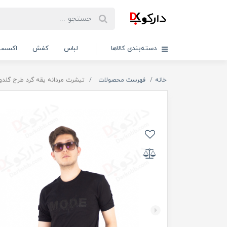
دسته‌بندی کالاها
لباس
کفش
اکسسو
خانه
فهرست محصولات
تیشرت مردانه یقه گرد طرح گلدوزی MODE / کد 6