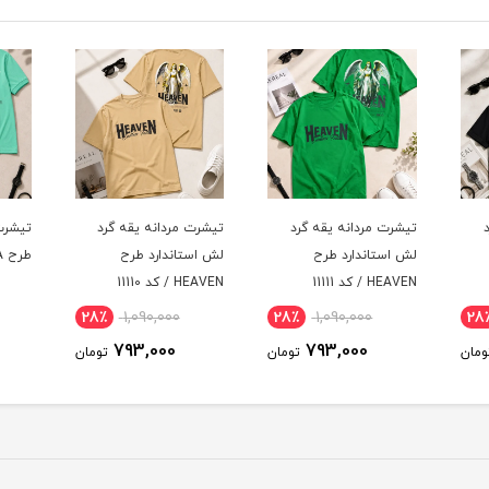
د
تیشرت مردانه یقه گرد
تیشرت مردانه یقه گرد
تیشرت
لش استاندارد طرح
طرح HISTORIA / کد 11109
HEAVEN / کد 11110
11108
29٪
866,000
28٪
1,090,000
28
616,000
793,000
ومان
تومان
تومان