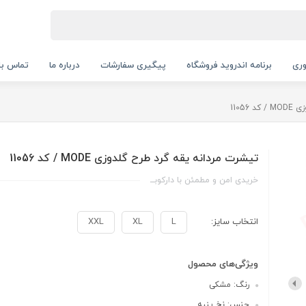
ری
برنامه اندروید فروشگاه
پیگیری سفارشات
درباره ما
تماس با 
1105
تیشرت مردانه یقه گرد طرح گلدوزی MODE / کد 11056
خریدی امن و مطمئن با دارکوبــ
انتخاب سایز:
L
XL
XXL
ویژگی‌های محصول
رنگ: مشکی
جنس: نخ پنبه