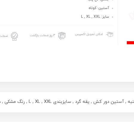
آستین: کوتاه
سایز: L , XL , XXL
امکان تحویل اکسپرس
3 روز ضمانت بازگشت
ضمانت 
قه گرد , سایزبندی L , XL , XXL , رنگ مشکی , دوخت با کیفیت