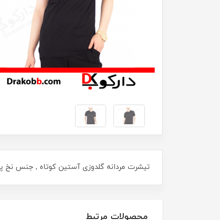
تیشرت مردانه گلدوزی آستین کوتاه , جنس نخ پنبه , آستین دور کش , ی
محصولات مرتبط