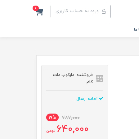
0
ورود به حساب کاربری
ما
فروشنده: دارکوب دات
کام
آماده ارسال
19%
787,000
640,000
تومان