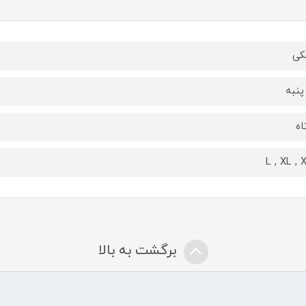
کی
پنبه
اه
L , XL , 
برگشت به بالا