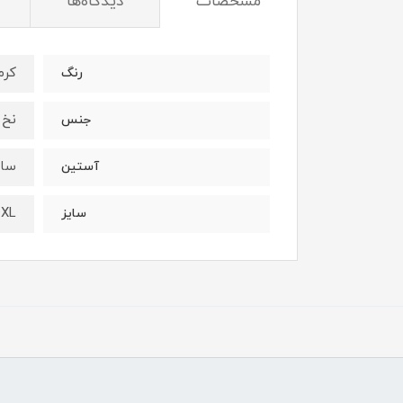
مشخصات
دیدگاه‌ها
کرم
رنگ
نخ 
جنس
ساد
آستین
4XL
سایز