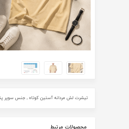
تیشرت لش مردانه آستین کوتاه , جنس سوپر پنبه , یقه گرد , سایزبندی  , 4XL
محصولات مرتبط