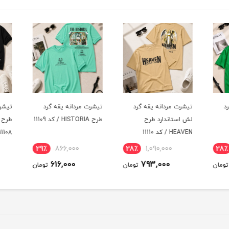
د
تیشرت مردانه یقه گرد
تیشرت مردانه یقه گرد
تیشرت
لش استاندارد طرح
طرح HISTORIA / کد 11109
HEAVEN / کد 11110
11108
29٪
866,000
28٪
1,090,000
28
616,000
793,000
ومان
تومان
تومان