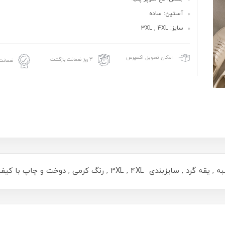
آستین: ساده
سایز: 3XL , 4XL
امکان تحویل اکسپرس
3 روز ضمانت بازگشت
ضمانت 
3XL , رنگ کرمی , دوخت و چاپ با کیفیت