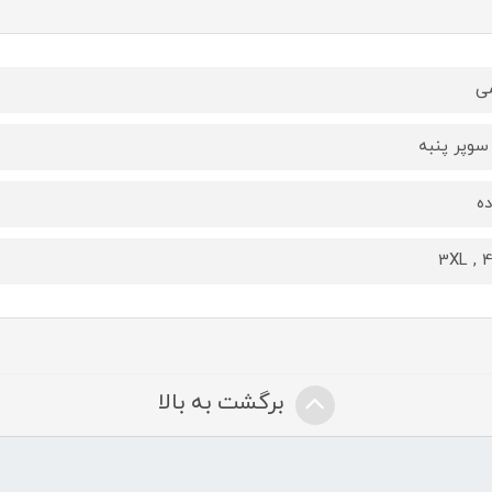
ی
سوپر پنبه
ه
3XL , 
برگشت به بالا