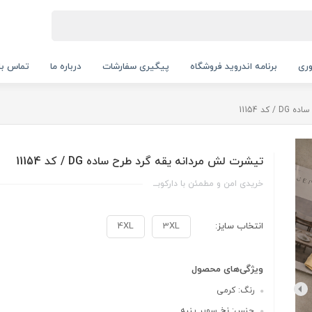
ری
برنامه اندروید فروشگاه
پیگیری سفارشات
درباره ما
تماس با 
د 11154
تیشرت لش مردانه یقه گرد طرح ساده DG / کد 11154
خریدی امن و مطمئن با دارکوبــ
انتخاب سایز:
3XL
4XL
ویژگی‌های محصول
رنگ: کرمی
جنس: نخ سوپر پنبه