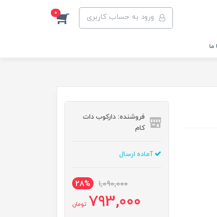
0
ورود به حساب کاربری
ما
فروشنده: دارکوب دات
کام
آماده ارسال
28%
1,090,000
793,000
تومان