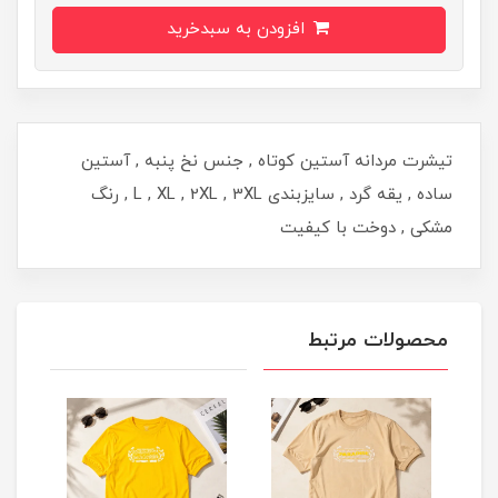
افزودن به سبدخرید
تیشرت مردانه آستین کوتاه , جنس نخ پنبه , آستین
ساده , یقه گرد , سایزبندی L , XL , 2XL , 3XL , رنگ
مشکی , دوخت با کیفیت
محصولات مرتبط