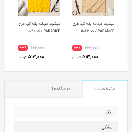
طرح
تیشرت مردانه یقه گرد طرح
تیشرت مردانه یقه گرد طرح
تیشر
PARADISE / کد 11042
PARADISE / کد 11041
LUCKY / ک
23٪
662,000
23٪
662,000
2
513,000
513,000
مان
تومان
تومان
مشخصات
دیدگاه‌ها
رنگ
مشکی