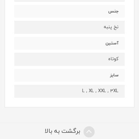
جنس
نخ پنبه
آستین
کوتاه
سایز
L , XL , XXL , 3XL
برگشت به بالا