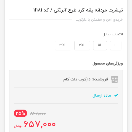
تیشرت مردانه یقه گرد طرح آبرنگی / کد 11181
خریدی امن و مطمئن با دارکوبــ
انتخاب سایز:
3XL
2XL
XL
L
ویژگی‌های محصول
فروشنده: دارکوب دات کام
آماده ارسال
25%
866,000
657,000
تومان