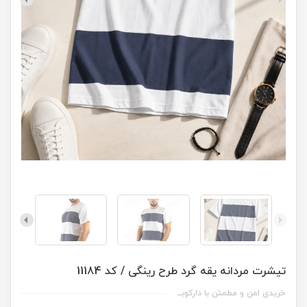
تیشرت مردانه یقه گرد طرح رینگی / کد 11184
خریدی امن و مطمئن با دارکوبــ