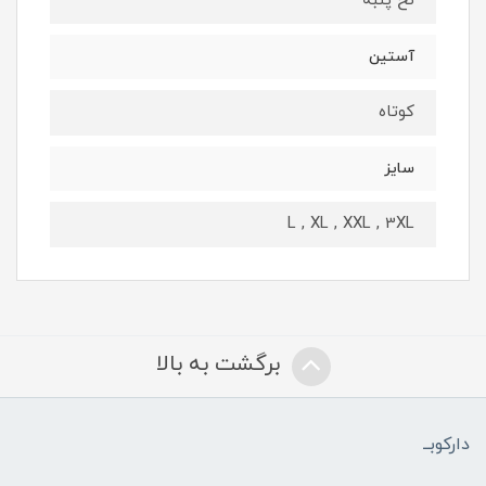
نخ پنبه
آستین
کوتاه
سایز
L , XL , XXL , 3XL
برگشت به بالا
دارکوبــ