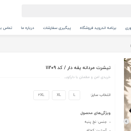
ری
برنامه اندروید فروشگاه
پیگیری سفارشات
درباره ما
تماس با 
تیشرت مردانه یقه دار / کد 11209
خریدی امن و مطمئن با دارکوبــ
انتخاب سایز:
L
XL
2XL
ویژگی‌های محصول
جنس: نخ پنبه
آستین: کوتاه