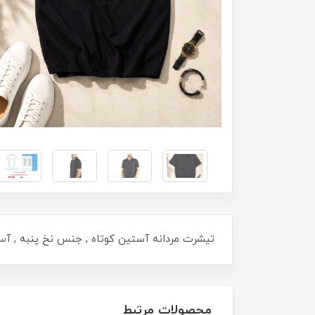
تیشرت مردانه آستین کوتاه , جنس نخ پنبه , آستین ساده , یقه د
محصولات مرتبط