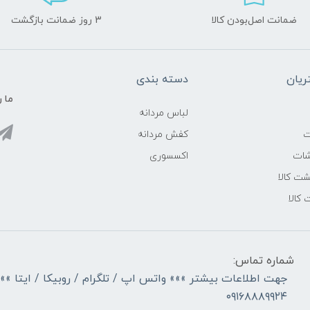
ضمانت اصل‌بودن کالا
3 روز ضمانت بازگشت
یان
دسته بندی
ما ر
لباس مردانه
ت
کفش مردانه
شات
اکسسوری
ت کالا
 کالا
شماره تماس:
جهت اطلاعات بیشتر »»» واتس اپ / تلگرام / روبیکا / ایتا »»
۰۹۱۶۸۸۸۹۹۲۴