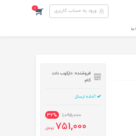
0
ورود به حساب کاربری
ما
فروشنده: دارکوب دات
کام
آماده ارسال
32%
1,095,000
751,000
تومان