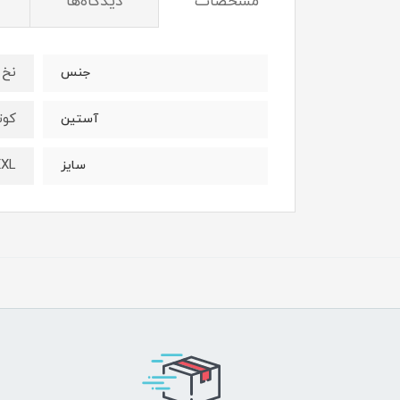
مشخصات
دیدگاه‌ها
نخ 
جنس
کوت
آستین
XXL
سایز