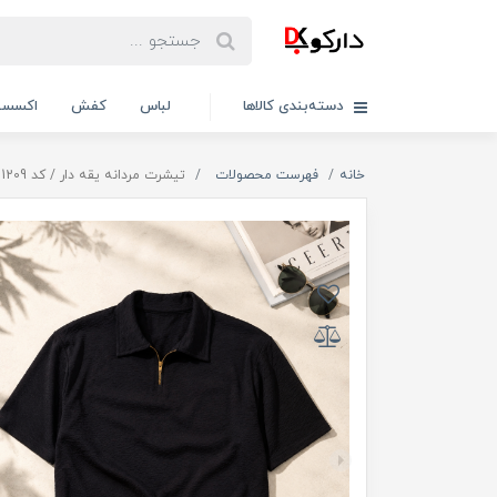
دسته‌بندی کالاها
لباس
کفش
اکسسو
خانه
فهرست محصولات
تیشرت مردانه یقه دار / کد 11209