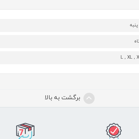
پنبه
اه
L , XL , 
برگشت به بالا