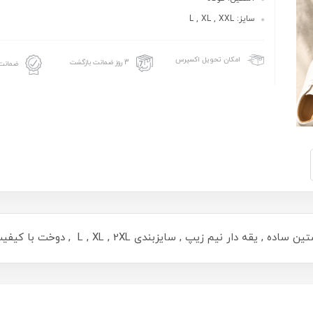
سایز: L , XL , XXL
امکان تحویل اکسپرس
3 روز ضمانت بازگشت
ضمانت 
ار نیم زیپ , سایزبندی L , XL , 2XL , دوخت با کیفیت