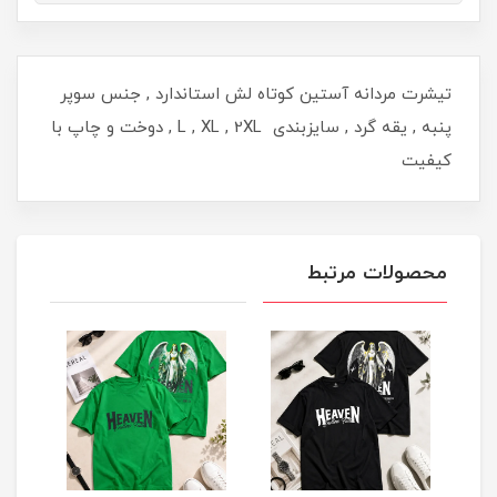
تیشرت مردانه آستین کوتاه لش استاندارد , جنس سوپر
پنبه , یقه گرد , سایزبندی L , XL , 2XL , دوخت و چاپ با
کیفیت
محصولات مرتبط