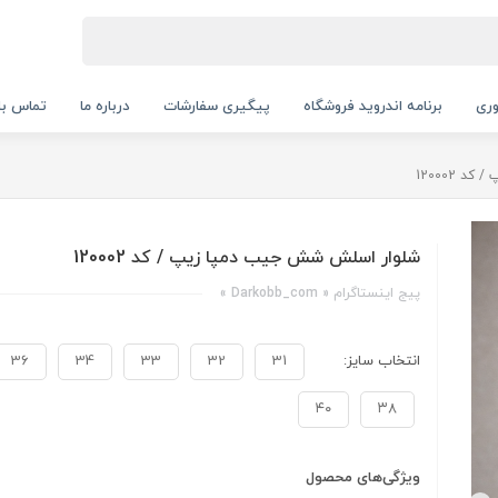
ری
برنامه اندروید فروشگاه
پیگیری سفارشات
درباره ما
تماس با 
 120002
شلوار اسلش شش جیب دمپا زیپ / کد 120002
پیج اینستاگرام « Darkobb_com »
انتخاب سایز:
31
32
33
34
3۶
۴۰
۳۸
ویژگی‌های محصول