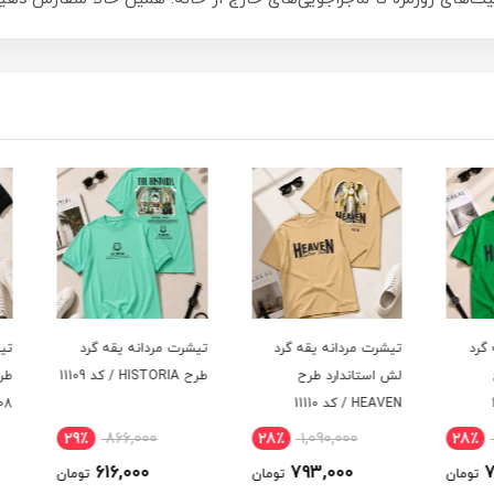
د
تیشرت مردانه یقه گرد
تیشرت مردانه یقه گرد
تیشرت
لش استاندارد طرح
طرح HISTORIA / کد 11109
HEAVEN / کد 11110
11108
29٪
866,000
28٪
1,090,000
28
616,000
793,000
ومان
تومان
تومان