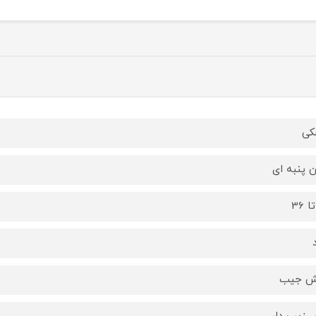
کی
 پنبه ای
 جیب