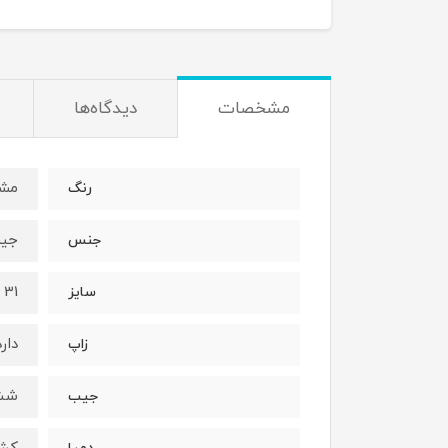
مشخصات
دیدگاه‌ها
مش
رنگ
جین
جنس
31 تا 36
سایز
دارد
زاپ
شش
جیب