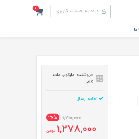
0
ورود به حساب کاربری
ما
فروشنده: دارکوب دات
کام
آماده ارسال
26%
1,710,000
1,278,000
تومان