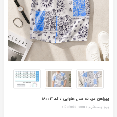
پیراهن مردانه مدل هاوایی / کد 18003
پیج اینستاگرام « Darkobb_com »