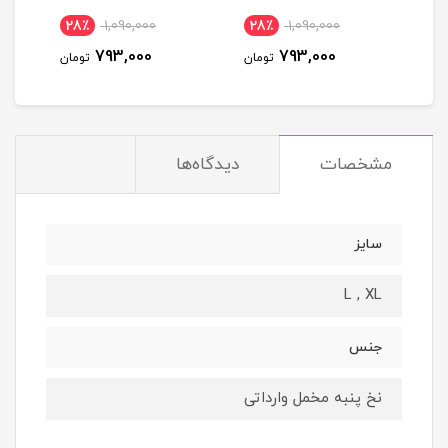
28٪
1,090,000
28٪
1,090,000
2
793,000
793,000
مان
تومان
تومان
مشخصات
دیدگاه‌ها
سایز
L , XL
جنس
نخ پنبه مخمل وارداتی