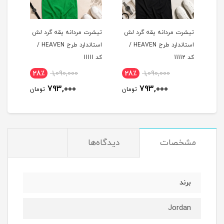
لش
تیشرت مردانه یقه گرد لش
تیشرت مردانه یقه گرد لش
تیشر
د طرح HEAVEN /
استاندارد طرح HEAVEN /
استاندارد طرح HEAVEN /
کد 11112
کد 11111
کد 11110
28٪
1,090,000
28٪
1,090,000
2
793,000
793,000
مان
تومان
تومان
مشخصات
دیدگاه‌ها
برند
Jordan