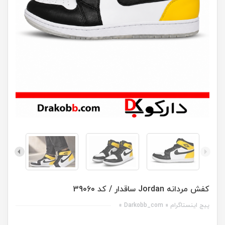
کفش مردانه Jordan ساقدار / کد 39060
پیج اینستاگرام « Darkobb_com »