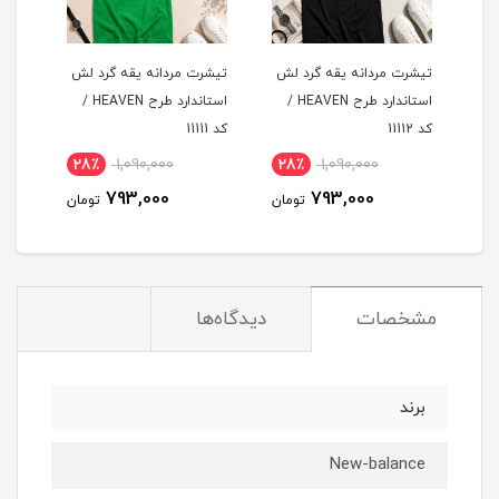
لش
تیشرت مردانه یقه گرد لش
تیشرت مردانه یقه گرد لش
تیشر
د طرح HEAVEN /
استاندارد طرح HEAVEN /
استاندارد طرح HEAVEN /
کد 11112
کد 11111
کد 11110
28٪
1,090,000
28٪
1,090,000
2
793,000
793,000
مان
تومان
تومان
مشخصات
دیدگاه‌ها
برند
New-balance