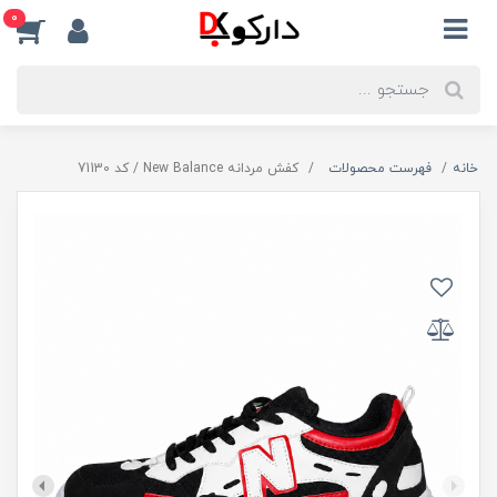
0
خانه
فهرست محصولات
کفش مردانه New Balance / کد 71130