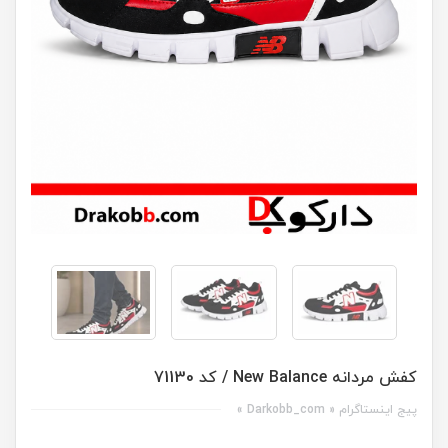
کفش مردانه New Balance / کد 71130
پیج اینستاگرام « Darkobb_com »