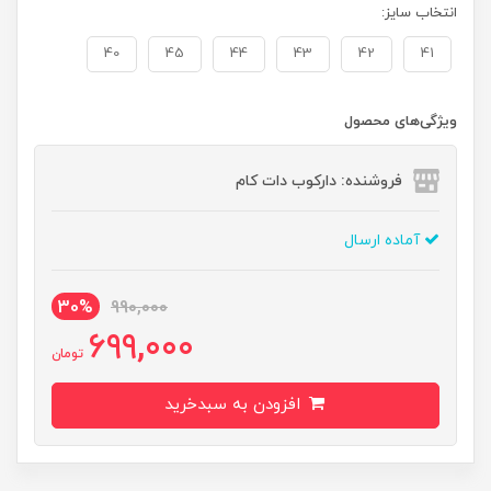
انتخاب سایز:
40
45
44
43
42
41
ویژگی‌های محصول
فروشنده: دارکوب دات کام
آماده ارسال
30%
990,000
699,000
تومان
افزودن به سبدخرید