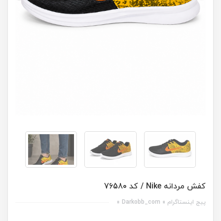
کفش مردانه Nike / کد 76580
پیج اینستاگرام « Darkobb_com »