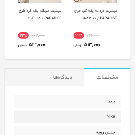
طرح
تیشرت مردانه یقه گرد طرح
تیشرت مردانه یقه گرد طرح
تیشر
PARADISE / کد 11042
PARADISE / کد 11041
LUCKY / ک
23٪
662,000
23٪
662,000
2
513,000
513,000
مان
تومان
تومان
مشخصات
دیدگاه‌ها
برند
Nike
جنس رویه